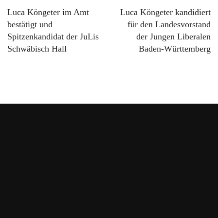
navigation
Luca Köngeter im Amt
Luca Köngeter kandidiert
bestätigt und
für den Landesvorstand
Spitzenkandidat der JuLis
der Jungen Liberalen
Schwäbisch Hall
Baden-Württemberg